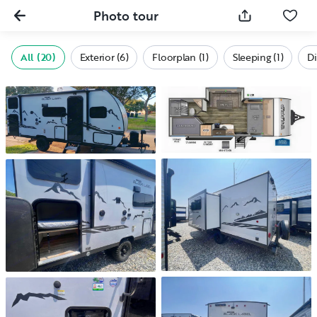
Photo tour
All (20)
Exterior (6)
Floorplan (1)
Sleeping (1)
Di